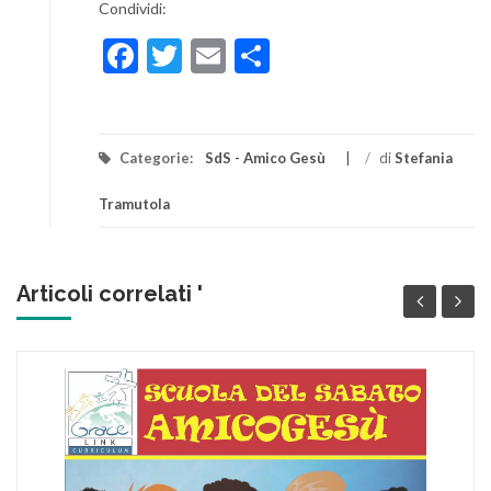
Condividi:
Facebook
Twitter
Email
Condividi
Categorie:
SdS - Amico Gesù
/
di
Stefania
Tramutola
Articoli correlati '