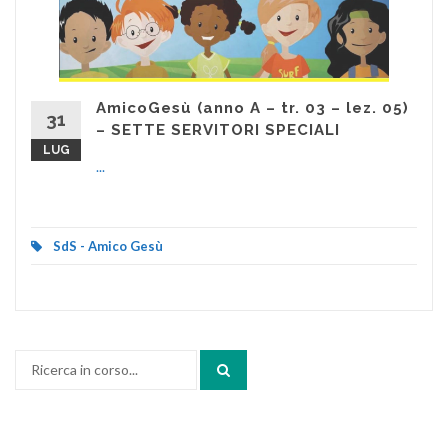
AmicoGesù (anno A – tr. 03 – lez. 05)
31
– SETTE SERVITORI SPECIALI
LUG
...
SdS - Amico Gesù
Cerca: