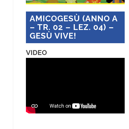
AMICOGESÙ (ANNO A
– TR. 02 – LEZ. 04) –
GESÙ VIVE!
VIDEO