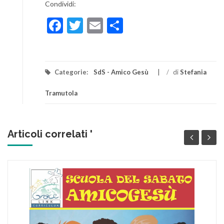
Condividi:
Facebook
Twitter
Email
Condividi
Categorie:
SdS - Amico Gesù
/
di
Stefania
Tramutola
Articoli correlati '