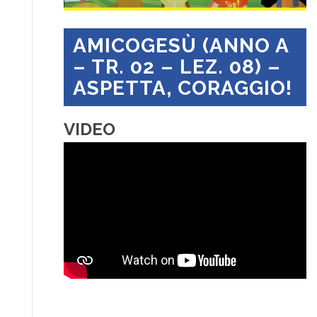
AMICOGESÙ (ANNO A
– TR. 02 – LEZ. 08) –
ASPETTA, CORAGGIO!
VIDEO