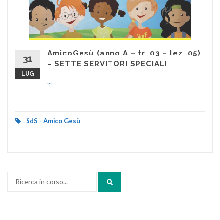
AmicoGesù (anno A – tr. 03 – lez. 05)
31
– SETTE SERVITORI SPECIALI
LUG
...
SdS - Amico Gesù
Cerca: