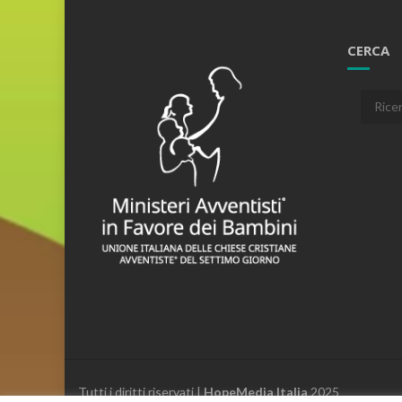
CERCA
Cerca:
Tutti i diritti riservati |
HopeMedia Italia
2025