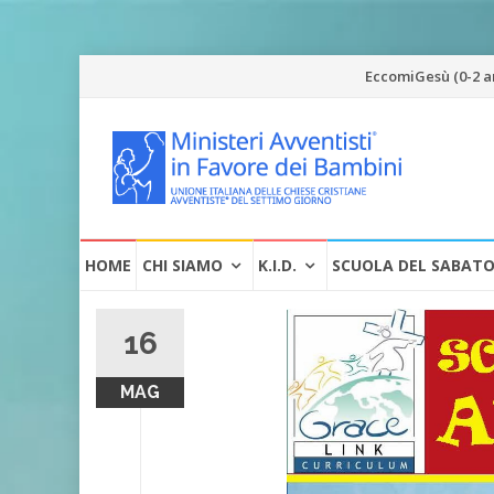
Vai
EccomiGesù (0-2 a
al
contenuto
Vai
HOME
CHI SIAMO
K.I.D.
SCUOLA DEL SABAT
al
contenuto
16
MAG