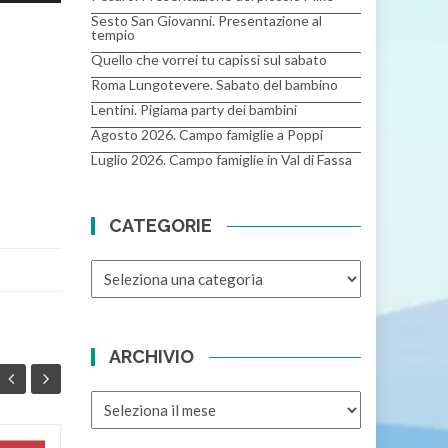
asti
Sesto San Giovanni. Presentazione al
tempio
reccia
Quello che vorrei tu capissi sul sabato
su/giù
per
Roma Lungotevere. Sabato del bambino
aumentare
Lentini. Pigiama party dei bambini
o
Agosto 2026. Campo famiglie a Poppi
diminuire
Luglio 2026. Campo famiglie in Val di Fassa
volume.
CATEGORIE
CATEGORIE
ARCHIVIO
ARCHIVIO