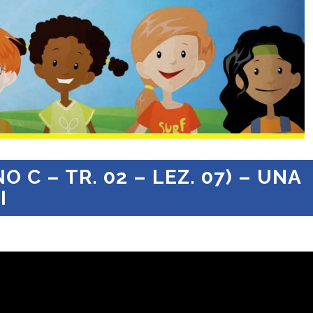
 C – TR. 02 – LEZ. 07) – UNA
I