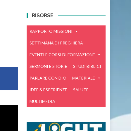
RISORSE
RAPPORTO MISSIONI
SETTIMANA DI PREGHIERA
EVENTI E CORSI DI FORMAZIONE
SERMONI E STORIE
STUDI BIBLICI
PARLARE CON DIO
MATERIALE
IDEE & ESPERIENZE
SALUTE
MULTIMEDIA