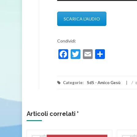
SCARICA L'AUDIO
Condividi:
Facebook
Twitter
Email
Condivi
Categorie:
SdS - Amico Gesù
/
Articoli correlati '