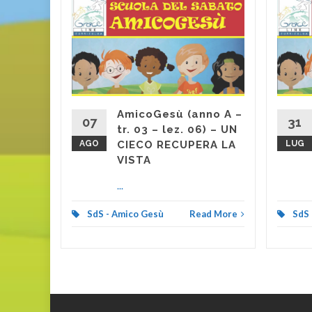
no A –
) –
VIRE
d More
AmicoGesù (anno A –
07
31
tr. 03 – lez. 06) – UN
AGO
CIECO RECUPERA LA
LUG
VISTA
...
SdS - Amico Gesù
Read More
SdS 