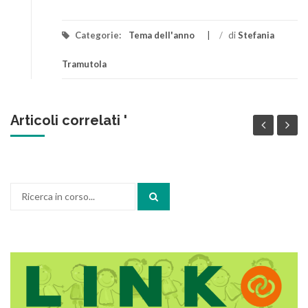
Categorie:
Tema dell'anno
/
di
Stefania
Tramutola
Articoli correlati '
Cerca: