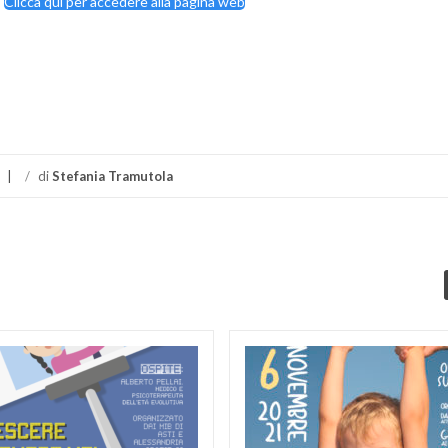
Clicca qui per accedere alla pagina web
di
/
di
Stefania Tramutola