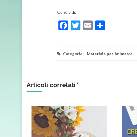
Condividi:
Facebook
Twitter
Email
Condivi
Categorie:
Materiale per Animatori
Articoli correlati '
IB –
i del