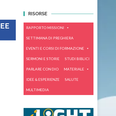
RISORSE
DEE
RAPPORTO MISSIONI
SETTIMANA DI PREGHIERA
EVENTI E CORSI DI FORMAZIONE
SERMONI E STORIE
STUDI BIBLICI
PARLARE CON DIO
MATERIALE
IDEE & ESPERIENZE
SALUTE
MULTIMEDIA