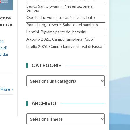
Coronavirus –
Sesto San Giovanni. Presentazione al
Adolescenti e
tempio
chiesa: recuperare
Quello che vorrei tu capissi sul sabato
ucare
la distanza!”
renità
Roma Lungotevere. Sabato del bambino
24/04/2021
Lentini. Pigiama party dei bambini
Agosto 2026. Campo famiglie a Poppi
Sabato 24 aprile, ore 16.30-
 è
18.00, per la serie La SdS al
Luglio 2026. Campo famiglie in Val di Fassa
o di
tempo del Coronavirus, il MIB
o dai
assieme all'A.I.S.A. ha
CATEGORIE
organizzato il...
In ev
Materiale per Animatori
CATEGORIE
Animator
Read More
 More
ARCHIVIO
ARCHIVIO