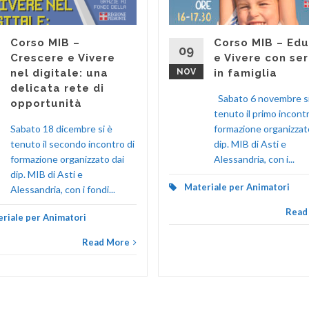
Corso MIB –
Corso MIB – Ed
09
Crescere e Vivere
e Vivere con se
nel digitale: una
NOV
in famiglia
delicata rete di
Sabato 6 novembre si
opportunità
tenuto il primo incontr
Sabato 18 dicembre si è
formazione organizzat
tenuto il secondo incontro di
dip. MIB di Asti e
formazione organizzato dai
Alessandria, con i...
dip. MIB di Asti e
Materiale per Animatori
Alessandria, con i fondi...
Read
riale per Animatori
Read More