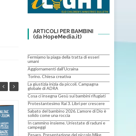
ARTICOLI PER BAMBINI
(da HopeMedia.it)
Fermiamo la piaga della tratta di esseri
umani
Aggiornamenti dall’Ucraina
Torino. Chiesa creativa
La giustizia inizia da piccoli. Campagna
globale di ADRA
Cosa ci insegna Gesù sui bambini rifugiati
Protestantesimo Rai 3. Libri per crescere
Sabato del bambino 2026. L’amore di Dio è
CORSO DI
solido come una roccia
23
01
FORMAZIONE MIB –
In cammino insieme. Un’estate di raduni e
APR
“La Scuola del
MAR
campeggi
Sabato ai tempi del
Pesaro. Presentazione del piccolo Mike