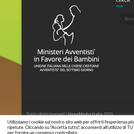
CERCA
Cerca:
Tutti i diritti riservati |
HopeMedia Italia
2025
Utilizziamo i cookie sul nostro sito web per offrirti l'esperienza p
ripetute. Cliccando su "Accetta tutto", acconsenti all'utilizzo di T
per fornire un consenso controllato.