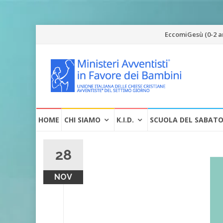
Vai
EccomiGesù (0-2 a
al
contenuto
Vai
HOME
CHI SIAMO
K.I.D.
SCUOLA DEL SABAT
al
contenuto
28
NOV