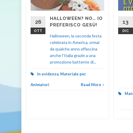
l
ale
ri”
HALLOWEEN? NO… IO
26
13
PREFERISCO GESÙ!
OTT
DIC
e
Halloween, la seconda festa
 pastori,
celebrata in America, ormai
o sabato
da qualche anno affascina
lle ore
anche l’Italia grazie a una
promozione battente di...
In evidenza
,
Materiale per
d More
Animatori
Read More
Mate