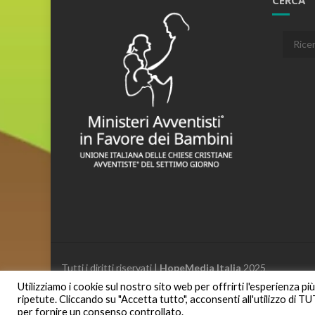
CERCA
Cerca:
Tutti i diritti riservati |
HopeMedia Italia
2025
Utilizziamo i cookie sul nostro sito web per offrirti l'esperienza p
ripetute. Cliccando su "Accetta tutto", acconsenti all'utilizzo di T
per fornire un consenso controllato.