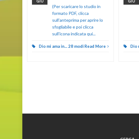
GIU
GIU
d More
(Per scaricare lo studio in
formato PDF, clicca
sull'anteprima per aprire lo
sfogliabile e poi clicca
sull'icona indicata qui...
Dio mi ama in... 28 modi
Read More
Dio 