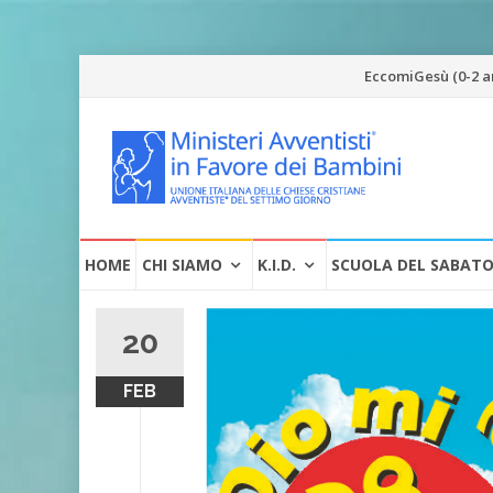
Vai
EccomiGesù (0-2 a
al
contenuto
Vai
HOME
CHI SIAMO
K.I.D.
SCUOLA DEL SABAT
al
contenuto
20
FEB