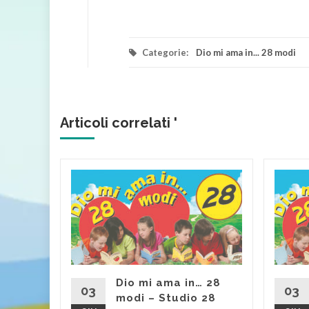
Categorie:
Dio mi ama in... 28 modi
Articoli correlati '
 28
24
dio in
rire lo
ca
Dio mi ama in… 28
...
03
03
modi – Studio 28