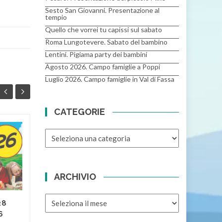
Sesto San Giovanni. Presentazione al
tempio
Quello che vorrei tu capissi sul sabato
Roma Lungotevere. Sabato del bambino
Lentini. Pigiama party dei bambini
Agosto 2026. Campo famiglie a Poppi
Luglio 2026. Campo famiglie in Val di Fassa
CATEGORIE
CATEGORIE
Dio mi ama in… 28
03
03
modi – Studio 25
GIU
GIU
(Per scaricare lo studio in
formato PDF, clicca
ARCHIVIO
sull'anteprima per aprire lo
sfogliabile e poi clicca
ARCHIVIO
28
sull'icona indicata qui...
6