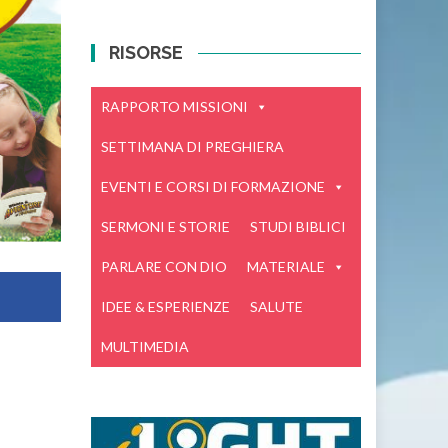
RISORSE
RAPPORTO MISSIONI
SETTIMANA DI PREGHIERA
EVENTI E CORSI DI FORMAZIONE
SERMONI E STORIE
STUDI BIBLICI
PARLARE CON DIO
MATERIALE
IDEE & ESPERIENZE
SALUTE
MULTIMEDIA