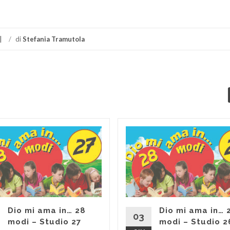
/
di
Stefania Tramutola
Dio mi ama in… 28
Dio mi ama in… 
03
modi – Studio 27
modi – Studio 2