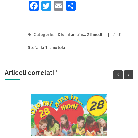
Facebook
Twitter
Email
Condividi
Categorie:
Dio mi ama in... 28 modi
/
di
Stefania Tramutola
Articoli correlati '