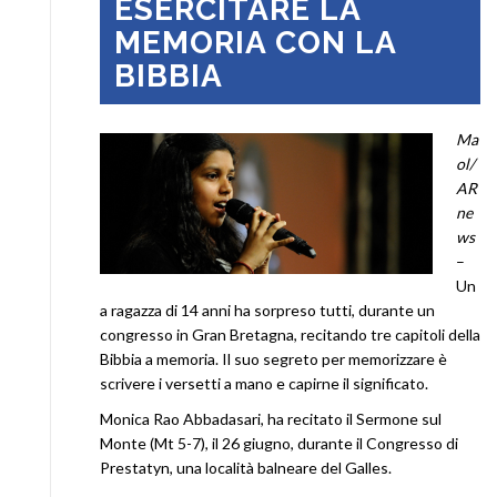
ESERCITARE LA
MEMORIA CON LA
BIBBIA
Ma
ol/
AR
ne
ws
–
Un
a ragazza di 14 anni ha sorpreso tutti, durante un
congresso in Gran Bretagna, recitando tre capitoli della
Bibbia a memoria. Il suo segreto per memorizzare è
scrivere i versetti a mano e capirne il significato.
Monica Rao Abbadasari, ha recitato il Sermone sul
Monte (Mt 5-7), il 26 giugno, durante il Congresso di
Prestatyn, una località balneare del Galles.