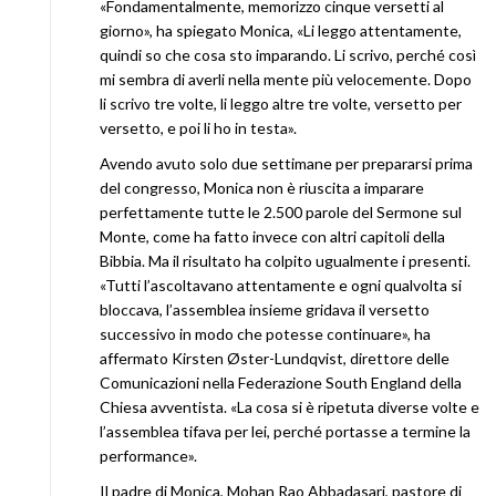
«Fondamentalmente, memorizzo cinque versetti al
giorno», ha spiegato Monica, «Li leggo attentamente,
quindi so che cosa sto imparando. Li scrivo, perché così
mi sembra di averli nella mente più velocemente. Dopo
li scrivo tre volte, li leggo altre tre volte, versetto per
versetto, e poi li ho in testa».
Avendo avuto solo due settimane per prepararsi prima
del congresso, Monica non è riuscita a imparare
perfettamente tutte le 2.500 parole del Sermone sul
Monte, come ha fatto invece con altri capitoli della
Bibbia. Ma il risultato ha colpito ugualmente i presenti.
«Tutti l’ascoltavano attentamente e ogni qualvolta si
bloccava, l’assemblea insieme gridava il versetto
successivo in modo che potesse continuare», ha
affermato Kirsten Øster-Lundqvist, direttore delle
Comunicazioni nella Federazione South England della
Chiesa avventista. «La cosa si è ripetuta diverse volte e
l’assemblea tifava per lei, perché portasse a termine la
performance».
Il padre di Monica, Mohan Rao Abbadasari, pastore di