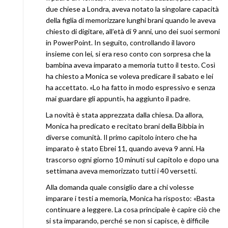
due chiese a Londra, aveva notato la singolare capacità
della figlia di memorizzare lunghi brani quando le aveva
chiesto di digitare, all’età di 9 anni, uno dei suoi sermoni
in PowerPoint. In seguito, controllando il lavoro
insieme con lei, si era reso conto con sorpresa che la
bambina aveva imparato a memoria tutto il testo. Così
ha chiesto a Monica se voleva predicare il sabato e lei
ha accettato. «Lo ha fatto in modo espressivo e senza
mai guardare gli appunti», ha aggiunto il padre.
La novità è stata apprezzata dalla chiesa. Da allora,
Monica ha predicato e recitato brani della Bibbia in
diverse comunità. Il primo capitolo intero che ha
imparato è stato Ebrei 11, quando aveva 9 anni. Ha
trascorso ogni giorno 10 minuti sul capitolo e dopo una
settimana aveva memorizzato tutti i 40 versetti.
Alla domanda quale consiglio dare a chi volesse
imparare i testi a memoria, Monica ha risposto: «Basta
continuare a leggere. La cosa principale è capire ciò che
si sta imparando, perché se non si capisce, è difficile