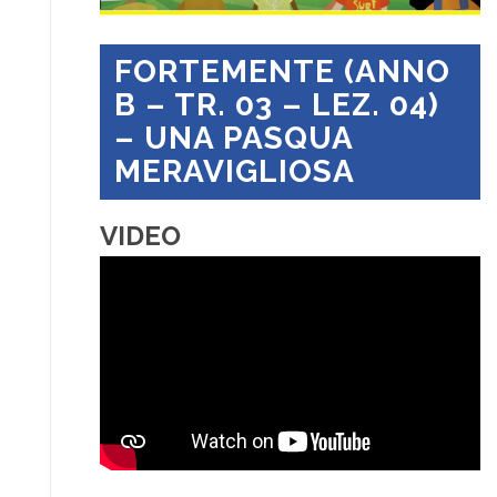
FORTEMENTE (ANNO
B – TR. 03 – LEZ. 04)
– UNA PASQUA
MERAVIGLIOSA
VIDEO