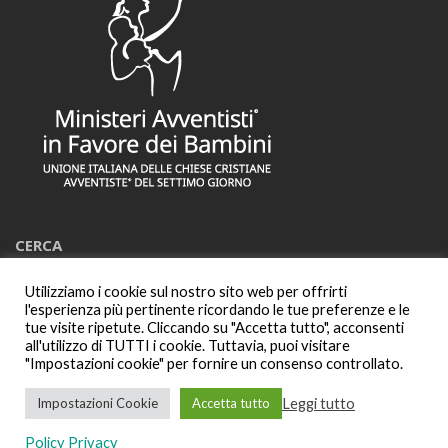
CERCA
Utilizziamo i cookie sul nostro sito web per offrirti
Cerca:
l'esperienza più pertinente ricordando le tue preferenze e le
tue visite ripetute. Cliccando su "Accetta tutto", acconsenti
all'utilizzo di TUTTI i cookie. Tuttavia, puoi visitare
"Impostazioni cookie" per fornire un consenso controllato.
Leggi tutto
Impostazioni Cookie
Accetta tutto
Tutti i diritti riservati |
HopeMedia Italia
2025
Policy Privacy