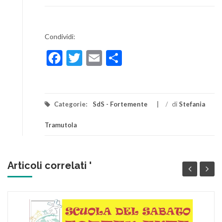
Condividi:
Facebook
Twitter
Email
Condividi
Categorie:
SdS - Fortemente
/
di
Stefania
Tramutola
Articoli correlati '