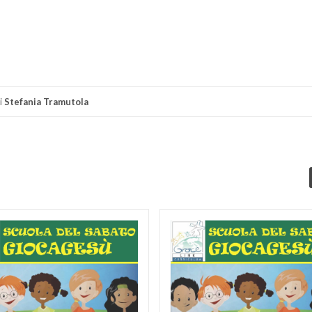
di
i
Stefania Tramutola