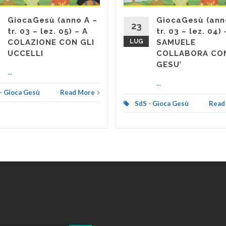
GiocaGesù (anno A –
GiocaGesù (ann
23
tr. 03 – lez. 05) – A
tr. 03 – lez. 04) 
COLAZIONE CON GLI
LUG
SAMUELE
UCCELLI
COLLABORA CO
GESU’
...
...
- Gioca Gesù
Read More
SdS - Gioca Gesù
Read