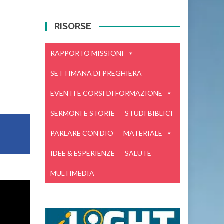
RISORSE
RAPPORTO MISSIONI
SETTIMANA DI PREGHIERA
EVENTI E CORSI DI FORMAZIONE
SERMONI E STORIE
STUDI BIBLICI
A
PARLARE CON DIO
MATERIALE
IDEE & ESPERIENZE
SALUTE
MULTIMEDIA