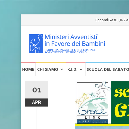
Vai
EccomiGesù (0-2 a
al
contenuto
Vai
HOME
CHI SIAMO
K.I.D.
SCUOLA DEL SABAT
al
contenuto
01
APR