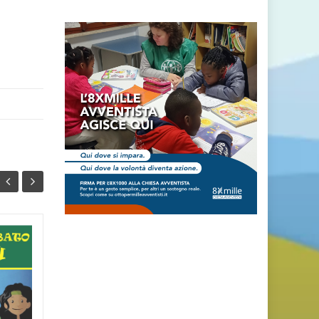
GiocaGesù (anno A –
16
09
tr. 03 – lez. 03) –
LUG
PARLA, TI ASCOLTO!
LUG
...