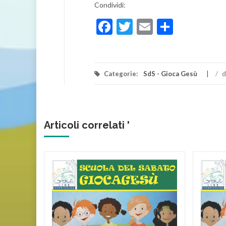
Condividi:
Facebook
Twitter
Email
Condivi
Categorie:
SdS - Gioca Gesù
/
d
Articoli correlati '
no A –
) – UN
IO