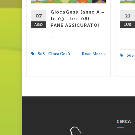
d More
GiocaGesù (anno A –
07
31
tr. 03 – lez. 06) –
AGO
PANE ASSICURATO!
LUG
...
SdS - Gioca Gesù
Read More
SdS 
CERCA