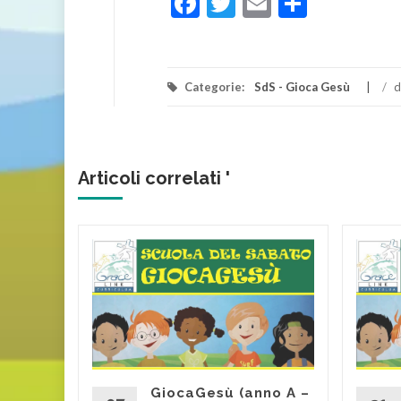
Facebook
Twitter
Email
Condivi
Categorie:
SdS - Gioca Gesù
/
d
Articoli correlati '
no A –
) – UN
IO
d More
GiocaGesù (anno A –