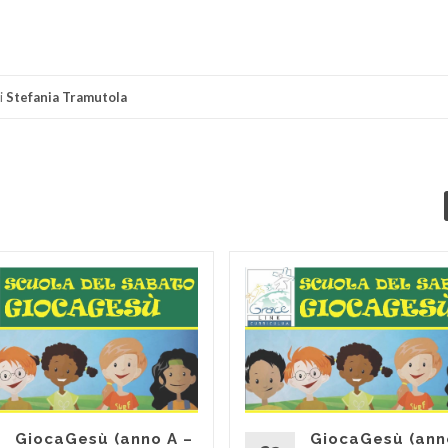
di
i
Stefania Tramutola
GiocaGesù (anno A –
GiocaGesù (ann