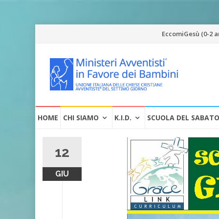
Vai
EccomiGesù (0-2 a
al
contenuto
Vai
HOME
CHI SIAMO
K.I.D.
SCUOLA DEL SABAT
al
contenuto
12
GIU