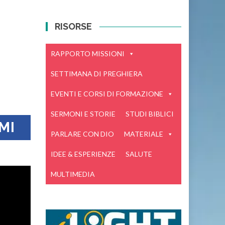
RISORSE
RAPPORTO MISSIONI
SETTIMANA DI PREGHIERA
EVENTI E CORSI DI FORMAZIONE
SERMONI E STORIE
STUDI BIBLICI
MI
PARLARE CON DIO
MATERIALE
IDEE & ESPERIENZE
SALUTE
MULTIMEDIA