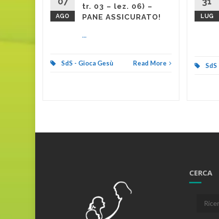
07
31
tr. 03 – lez. 06) –
AGO
PANE ASSICURATO!
LUG
...
SdS - Gioca Gesù
Read More
SdS 
CERCA
Cerca: