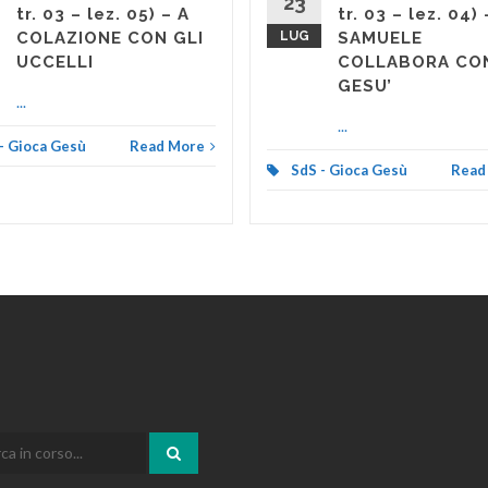
23
tr. 03 – lez. 05) – A
tr. 03 – lez. 04) 
COLAZIONE CON GLI
LUG
SAMUELE
UCCELLI
COLLABORA CO
GESU’
...
...
- Gioca Gesù
Read More
SdS - Gioca Gesù
Read