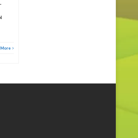
–
N
 More