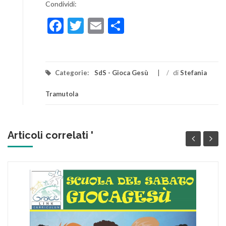
Condividi:
Facebook
Twitter
Email
Condividi
Categorie:
SdS - Gioca Gesù
/
di
Stefania
Tramutola
Articoli correlati '