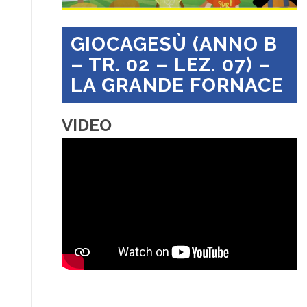
GIOCAGESÙ (ANNO B
– TR. 02 – LEZ. 07) –
LA GRANDE FORNACE
VIDEO