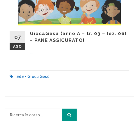
GiocaGesù (anno A – tr. 03 – lez. 06)
07
– PANE ASSICURATO!
AGO
...
SdS - Gioca Gesù
Cerca: