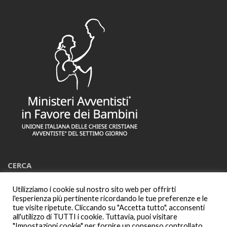
CERCA
Utilizziamo i cookie sul nostro sito web per offrirti
Cerca:
l'esperienza più pertinente ricordando le tue preferenze e le
tue visite ripetute. Cliccando su "Accetta tutto", acconsenti
all'utilizzo di TUTTI i cookie. Tuttavia, puoi visitare
"Impostazioni cookie" per fornire un consenso controllato.