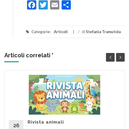
Facebook
Twitter
Email
Condividi
Categorie:
Articoli
/
di
Stefania Tramutola
Articoli correlati '
Rivista animali
26