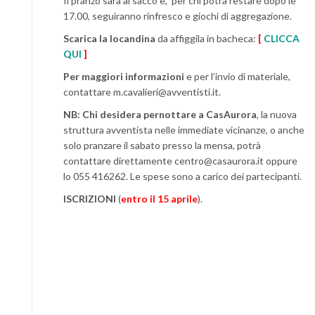
Il pranzo sarà al sacco e, per chi potrà restare dopo le
17.00, seguiranno rinfresco e giochi di aggregazione.
Scarica la locandina
da affiggila in bacheca:
[
CLICCA
QUI
]
Per maggiori informazioni
e per l’invio di materiale,
contattare m.cavalieri@avventisti.it.
NB: Chi desidera pernottare a CasAurora
, la nuova
struttura avventista nelle immediate vicinanze, o anche
solo pranzare il sabato presso la mensa, potrà
contattare direttamente centro@casaurora.it oppure
lo 055 416262. Le spese sono a carico dei partecipanti.
ISCRIZIONI
(
entro il 15 aprile
).