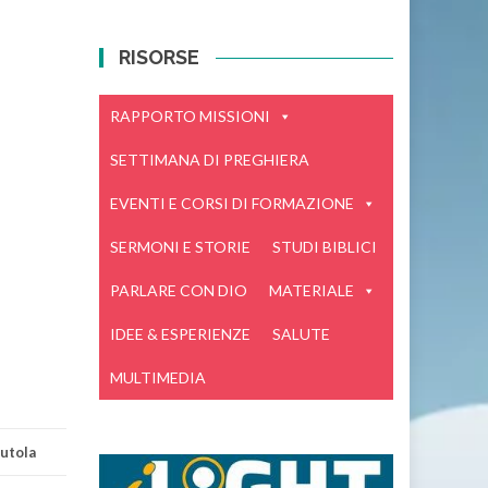
RISORSE
RAPPORTO MISSIONI
SETTIMANA DI PREGHIERA
EVENTI E CORSI DI FORMAZIONE
SERMONI E STORIE
STUDI BIBLICI
PARLARE CON DIO
MATERIALE
IDEE & ESPERIENZE
SALUTE
MULTIMEDIA
utola