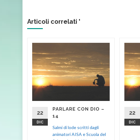
Articoli correlati '
IO –
agli
ola del
o Padre e
 perché
PARLARE CON DIO –
i lode
22
22
14
S
DIC
DIC
Salmi di lode scritti dagli
d More
animatori AISA e Scuola del