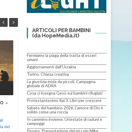
ARTICOLI PER BAMBINI
(da HopeMedia.it)
PARLARE CON DIO –
22
22
11
Fermiamo la piaga della tratta di esseri
umani
DIC
DIC
Salmi di lode scritti dagli
Aggiornamenti dall’Ucraina
animatori AISA e Scuola del
Torino. Chiesa creativa
Sabato bambini " Signore e
La giustizia inizia da piccoli. Campagna
Padre, a te va la gloria per
globale di ADRA
tutto il creato. Tu,...
Cosa ci insegna Gesù sui bambini rifugiati
Protestantesimo Rai 3. Libri per crescere
O –
PARLARE CON DIO - Salmi di lode
PARLA
Sabato del bambino 2026. L’amore di Dio è
solido come una roccia
scritti da Animatori AISA e SdS
scritti d
In cammino insieme. Un’estate di raduni e
li
campeggi
Bambini
Read More
Bambini
la del
Pesaro. Presentazione del piccolo Mike