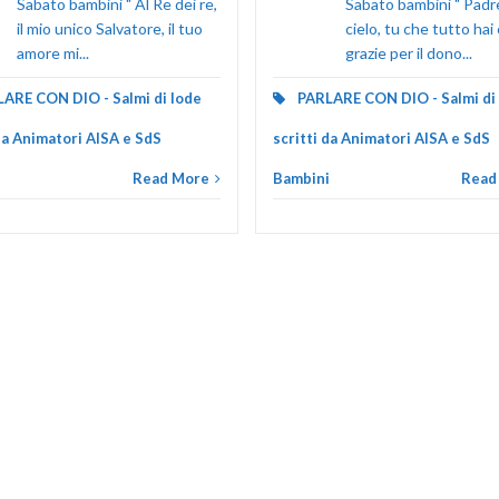
Sabato bambini " Al Re dei re,
Sabato bambini " Padr
il mio unico Salvatore, il tuo
cielo, tu che tutto hai
amore mi...
grazie per il dono...
ARE CON DIO - Salmi di lode
PARLARE CON DIO - Salmi di
 da Animatori AISA e SdS
scritti da Animatori AISA e SdS
i
Read More
Bambini
Read