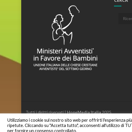
CERCA
Cerca:
Tutti i diritti riservati |
HopeMedia Italia
2025
Utilizziamo i cookie sul nostro sito web per offrirti l'esperienza p
ripetute. Cliccando su "Accetta tutto", acconsenti all'utilizzo di T
per fornire un consenso controllato.