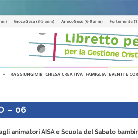
nni)
GiocaGesù (3-5 anni)
AmicoGesù (6-9 anni)
Fortemente (10
O
RAGGIUNGIMIB
CHIESA CREATIVA
FAMIGLIA
EVENTI E CO
O – 06
 dagli animatori AISA e Scuola del Sabato bambin