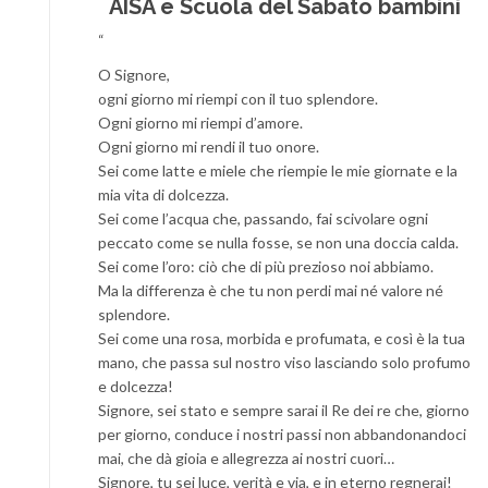
AISA e Scuola del Sabato bambini
“
O Signore,
ogni giorno mi riempi con il tuo splendore.
Ogni giorno mi riempi d’amore.
Ogni giorno mi rendi il tuo onore.
Sei come latte e miele che riempie le mie giornate e la
mia vita di dolcezza.
Sei come l’acqua che, passando, fai scivolare ogni
peccato come se nulla fosse, se non una doccia calda.
Sei come l’oro: ciò che di più prezioso noi abbiamo.
Ma la differenza è che tu non perdi mai né valore né
splendore.
Sei come una rosa, morbida e profumata, e così è la tua
mano, che passa sul nostro viso lasciando solo profumo
e dolcezza!
Signore, sei stato e sempre sarai il Re dei re che, giorno
per giorno, conduce i nostri passi non abbandonandoci
mai, che dà gioia e allegrezza ai nostri cuori…
Signore, tu sei luce, verità e via, e in eterno regnerai!