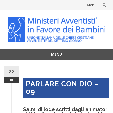
Menu
Vai
al
contenuto
MENU
Vai
al
22
contenuto
DIC
PARLARE CON DIO –
09
Salmi di lode scritti dagli animatori