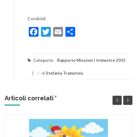
Condividi:
Facebook
Twitter
Email
Condividi
Categorie:
Rapporto Missioni I trimestre 2015
/
di
Stefania Tramutola
Articoli correlati '