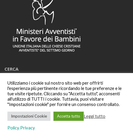
CERCA
Utilizziamo i cookie sul nostro sito web per offrirti
Cerca:
l'esperienza più pertinente ricordando le tue preferenze e le
tue visite ripetute. Cliccando su "Accetta tutto", acconsenti
all'utilizzo di TUTTI i cookie. Tuttavia, puoi visitare
"Impostazioni cookie" per fornire un consenso controllato.
Leggi tutto
Impostazioni Cookie
Accetta tutto
Tutti i diritti riservati |
HopeMedia Italia
2025
Policy Privacy