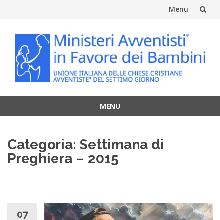
Menu
Vai
al
contenuto
MENU
Vai
al
Categoria:
Settimana di
contenuto
Preghiera – 2015
07