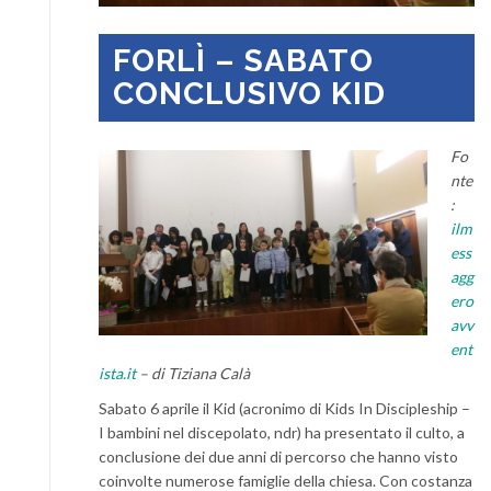
FORLÌ – SABATO
CONCLUSIVO KID
Fo
nte
:
ilm
ess
agg
ero
avv
ent
ista.it
– di Tiziana Calà
Sabato 6 aprile il Kid (acronimo di Kids In Discipleship –
I bambini nel discepolato, ndr) ha presentato il culto, a
conclusione dei due anni di percorso che hanno visto
coinvolte numerose famiglie della chiesa. Con costanza