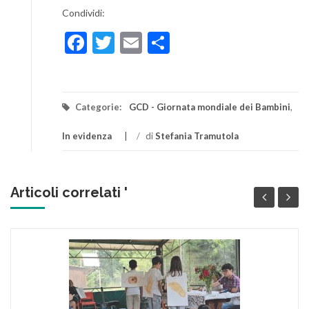
Condividi:
Facebook
Twitter
Email
Condividi
Categorie:
GCD - Giornata mondiale dei Bambini
,
In evidenza
/
di
Stefania Tramutola
Articoli correlati '