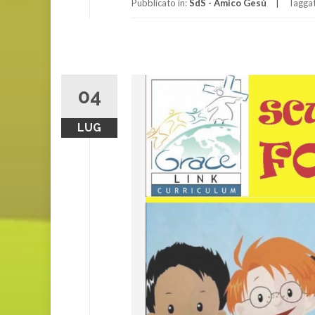
Pubblicato in:
SdS - Amico Gesù
Tagga
04
LUG