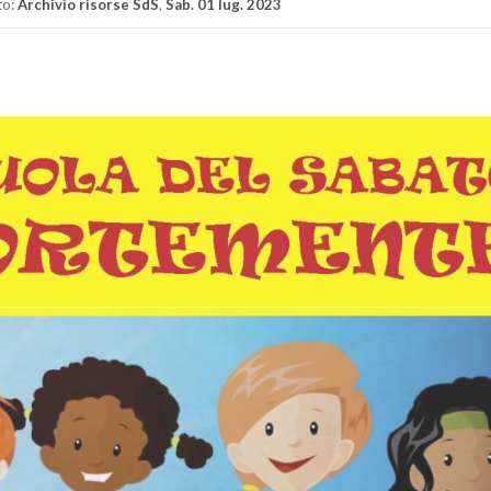
to:
Archivio risorse SdS
,
Sab. 01 lug. 2023