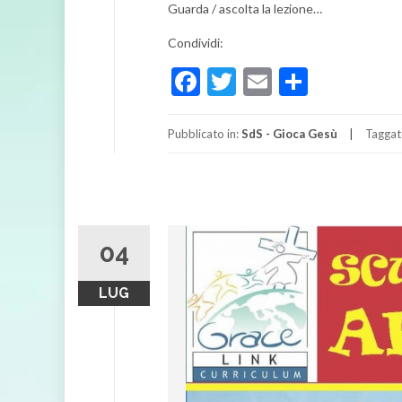
Guarda / ascolta la lezione…
Condividi:
Facebook
Twitter
Email
Condivi
Pubblicato in:
SdS - Gioca Gesù
Taggat
04
LUG