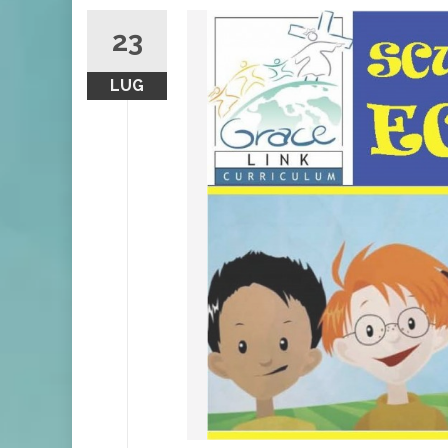
23
LUG