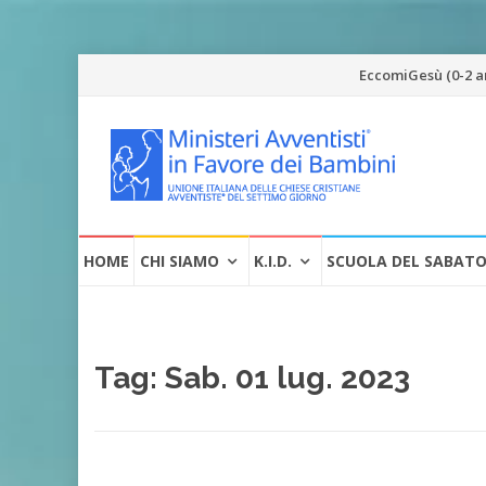
Vai
EccomiGesù (0-2 a
al
contenuto
Vai
HOME
CHI SIAMO
K.I.D.
SCUOLA DEL SABAT
al
contenuto
Tag:
Sab. 01 lug. 2023