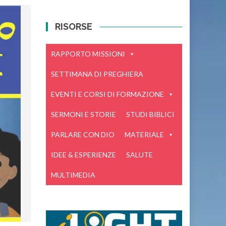
RISORSE
RAPPORTO MISSIONI
SETTIMANA DI PREGHIERA
EVENTI E CORSI DI FORMAZIONE
SERMONI E STORIE
STUDI BIBLICI
PARLARE CON DIO
MATERIALE
IDEE & ESPERIENZE
SALUTE
MULTIMEDIA