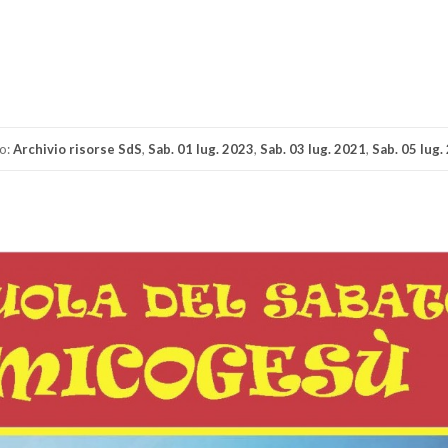
di
o:
Archivio risorse SdS
,
Sab. 01 lug. 2023
,
Sab. 03 lug. 2021
,
Sab. 05 lug.