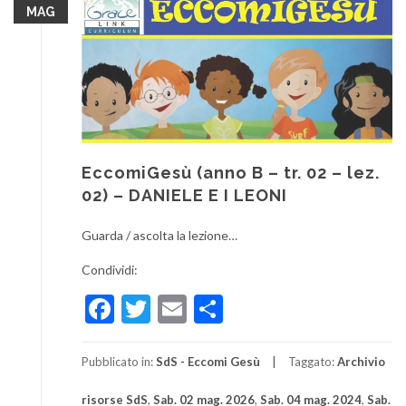
MAG
EccomiGesù (anno B – tr. 02 – lez.
02) – DANIELE E I LEONI
Guarda / ascolta la lezione…
Condividi:
Facebook
Twitter
Email
Condividi
Pubblicato in:
SdS - Eccomi Gesù
Taggato:
Archivio
risorse SdS
,
Sab. 02 mag. 2026
,
Sab. 04 mag. 2024
,
Sab.