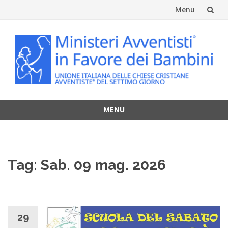
Menu
Vai
al
contenuto
MENU
Vai
al
contenuto
Tag:
Sab. 09 mag. 2026
29