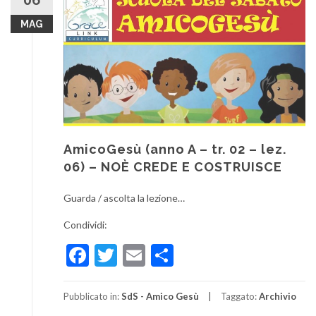
06
MAG
AmicoGesù (anno A – tr. 02 – lez.
06) – NOÈ CREDE E COSTRUISCE
Guarda / ascolta la lezione…
Condividi:
Facebook
Twitter
Email
Condividi
Pubblicato in:
SdS - Amico Gesù
Taggato:
Archivio