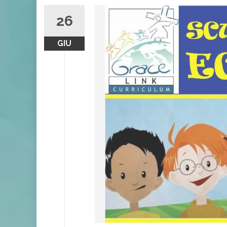
26
GIU