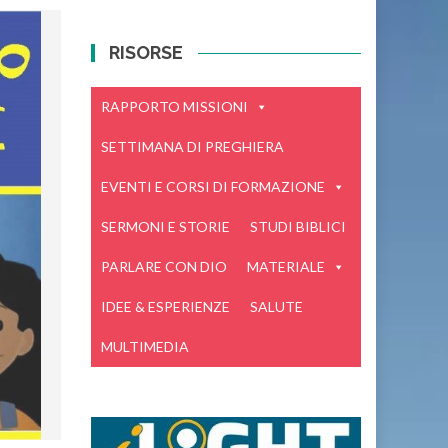
RISORSE
RAPPORTO MISSIONI
SETTIMANA DI PREGHIERA
EVENTI E CORSI DI FORMAZIONE
SERMONI E STORIE
STUDI BIBLICI
PARLARE CON DIO
MATERIALE
IDEE & ESPERIENZE
SALUTE
MULTIMEDIA