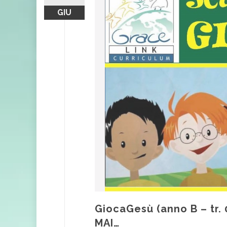
GIU
GiocaGesù (anno B – tr.
MAI…