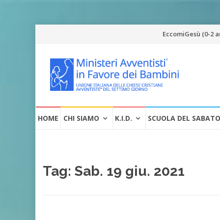
Vai
EccomiGesù (0-2 a
al
contenuto
Vai
HOME
CHI SIAMO
K.I.D.
SCUOLA DEL SABAT
al
contenuto
Tag:
Sab. 19 giu. 2021