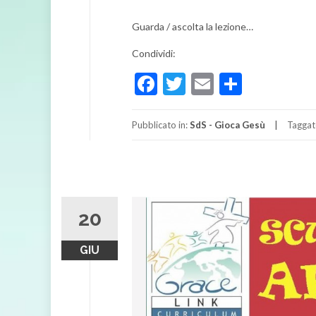
Guarda / ascolta la lezione…
Condividi:
Facebook
Twitter
Email
Condivi
Pubblicato in:
SdS - Gioca Gesù
Taggat
20
GIU