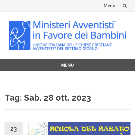
Menu
Vai
al
contenuto
MENU
Vai
al
contenuto
Tag:
Sab. 28 ott. 2023
23