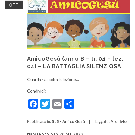
OTT
AmicoGesù (anno B – tr. 04 – lez.
04) – LA BATTAGLIA SILENZIOSA
Guarda / ascolta la lezione…
Condividi:
Facebook
Twitter
Email
Condividi
Pubblicato in:
SdS - Amico Gesù
Taggato:
Archivio
risorse SdS
,
Sab. 28 ott. 2023