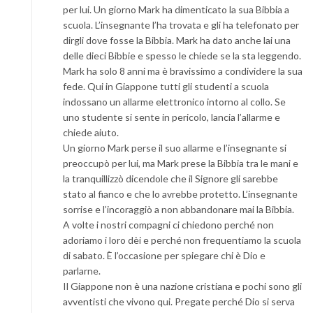
per lui. Un giorno Mark ha dimenticato la sua Bibbia a
scuola. L’insegnante l’ha trovata e gli ha telefonato per
dirgli dove fosse la Bibbia. Mark ha dato anche lai una
delle dieci Bibbie e spesso le chiede se la sta leggendo.
Mark ha solo 8 anni ma è bravissimo a condividere la sua
fede. Qui in Giappone tutti gli studenti a scuola
indossano un allarme elettronico intorno al collo. Se
uno studente si sente in pericolo, lancia l’allarme e
chiede aiuto.
Un giorno Mark perse il suo allarme e l’insegnante si
preoccupò per lui, ma Mark prese la Bibbia tra le mani e
la tranquillizzò dicendole che il Signore gli sarebbe
stato al fianco e che lo avrebbe protetto. L’insegnante
sorrise e l’incoraggiò a non abbandonare mai la Bibbia.
A volte i nostri compagni ci chiedono perché non
adoriamo i loro dèi e perché non frequentiamo la scuola
di sabato. È l’occasione per spiegare chi è Dio e
parlarne.
Il Giappone non è una nazione cristiana e pochi sono gli
avventisti che vivono qui. Pregate perché Dio si serva