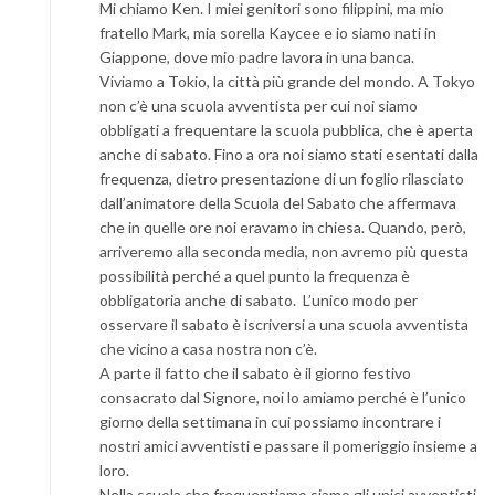
Mi chiamo Ken. I miei genitori sono filippini, ma mio
fratello Mark, mia sorella Kaycee e io siamo nati in
Giappone, dove mio padre lavora in una banca.
Viviamo a Tokio, la città più grande del mondo. A Tokyo
non c’è una scuola avventista per cui noi siamo
obbligati a frequentare la scuola pubblica, che è aperta
anche di sabato. Fino a ora noi siamo stati esentati dalla
frequenza, dietro presentazione di un foglio rilasciato
dall’animatore della Scuola del Sabato che affermava
che in quelle ore noi eravamo in chiesa. Quando, però,
arriveremo alla seconda media, non avremo più questa
possibilità perché a quel punto la frequenza è
obbligatoria anche di sabato. L’unico modo per
osservare il sabato è iscriversi a una scuola avventista
che vicino a casa nostra non c’è.
A parte il fatto che il sabato è il giorno festivo
consacrato dal Signore, noi lo amiamo perché è l’unico
giorno della settimana in cui possiamo incontrare i
nostri amici avventisti e passare il pomeriggio insieme a
loro.
Nella scuola che frequentiamo siamo gli unici avventisti