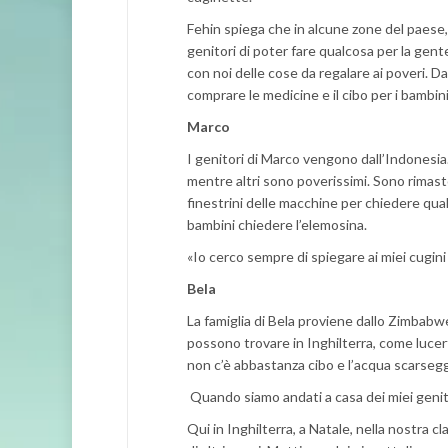
Fehin spiega che in alcune zone del paese, 
genitori di poter fare qualcosa per la ge
con noi delle cose da regalare ai poveri. D
comprare le medicine e il cibo per i bambini
Marco
I genitori di Marco vengono dall’Indonesia
mentre altri sono poverissimi. Sono rimas
finestrini delle macchine per chiedere qua
bambini chiedere l’elemosina.
«Io cerco sempre di spiegare ai miei cugini
Bela
La famiglia di Bela proviene dallo Zimbabwe
possono trovare in Inghilterra, come lucer
non c’è abbastanza cibo e l’acqua scarsegg
Quando siamo andati a casa dei miei genitori
Qui in Inghilterra, a Natale, nella nostra c