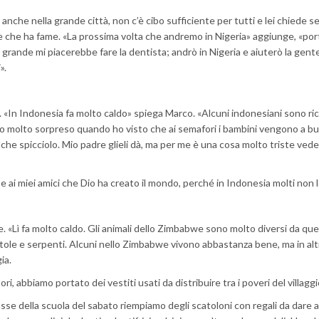
anche nella grande città, non c’è cibo sufficiente per tutti e lei chiede s
nte che ha fame. «La prossima volta che andremo in Nigeria» aggiunge, «p
a grande mi piacerebbe fare la dentista; andrò in Nigeria e aiuterò la gent
».
. «In Indonesia fa molto caldo» spiega Marco. «Alcuni indonesiani sono ric
to molto sorpreso quando ho visto che ai semafori i bambini vengono a bu
lche spicciolo. Mio padre glieli dà, ma per me è una cosa molto triste ved
 e ai miei amici che Dio ha creato il mondo, perché in Indonesia molti non 
. «Lì fa molto caldo. Gli animali dello Zimbabwe sono molto diversi da quel
tole e serpenti. Alcuni nello Zimbabwe vivono abbastanza bene, ma in altr
ia.
, abbiamo portato dei vestiti usati da distribuire tra i poveri del villaggi
lasse della scuola del sabato riempiamo degli scatoloni con regali da dare 