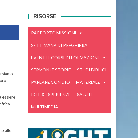
RISORSE
RAPPORTO MISSIONI
SETTIMANA DI PREGHIERA
EVENTI E CORSI DI FORMAZIONE
SERMONI E STORIE
STUDI BIBLICI
versiamo
loro
PARLARE CON DIO
MATERIALE
IDEE & ESPERIENZE
SALUTE
ra essere
frica,
MULTIMEDIA
me alle