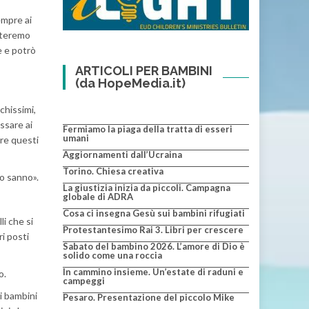
empre ai
orteremo
e e potrò
ARTICOLI PER BAMBINI
(da HopeMedia.it)
chissimi,
ssare ai
Fermiamo la piaga della tratta di esseri
umani
ere questi
Aggiornamenti dall’Ucraina
Torino. Chiesa creativa
lo sanno».
La giustizia inizia da piccoli. Campagna
globale di ADRA
Cosa ci insegna Gesù sui bambini rifugiati
li che si
Protestantesimo Rai 3. Libri per crescere
i posti
Sabato del bambino 2026. L’amore di Dio è
solido come una roccia
In cammino insieme. Un’estate di raduni e
o.
campeggi
ai bambini
Pesaro. Presentazione del piccolo Mike