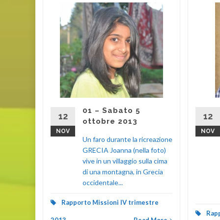
3
re i miei
 appena
 «Ho
 di
01 – Sabato 5
12
12
estre
ottobre 2013
NOV
NOV
d More
Un faro durante la ricreazione
GRECIA Joanna (nella foto)
vive in un villaggio sulla cima
di una montagna, in Grecia
occidentale...
Rapporto Missioni IV trimestre
Rapp