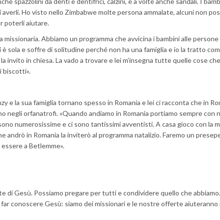
che spazzolini da denti e dentifrici, calzini, e a volte anche sandali. I bam
i averli. Ho visto nello Zimbabwe molte persona ammalate, alcuni non po
 poterli aiutare.
 missionaria. Abbiamo un programma che avvicina i bambini alle persone 
 è sola e soffre di solitudine perché non ha una famiglia e io la tratto co
a invito in chiesa. La vado a trovare e lei m’insegna tutte quelle cose ch
 biscotti».
 e la sua famiglia tornano spesso in Romania e lei ci racconta che in Ro
ono negli orfanatrofi. «Quando andiamo in Romania portiamo sempre con n
 sono numerosissime e ci sono tantissimi avventisti. A casa gioco con la mi
he andrò in Romania la inviterò al programma natalizio. Faremo un presep
di essere a Betlemme».
te di Gesù. Possiamo pregare per tutti e condividere quello che abbiam
far conoscere Gesù: siamo dei missionari e le nostre offerte aiuteranno 