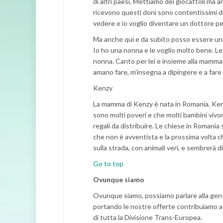
di altri paesi. Mettiamo dei giocattoli ma an
ricevono questi doni sono contentissimi d
vedere e io voglio diventare un dottore per
Ma anche qui e da subito posso essere una
Io ho una nonna e le voglio molto bene. Lei
nonna. Canto per lei e insieme alla mamma l
amano fare, m’insegna a dipingere e a fare i
Kenzy
La mamma di Kenzy è nata in Romania. Kenzy
sono molti poveri e che molti bambini viv
regali da distribuire. Le chiese in Romania
che non è avventista e la prossima volta c
sulla strada, con animali veri, e sembrerà 
Go to top
Ovunque siamo
Ovunque siamo, possiamo parlare alla gen
portando le nostre offerte contribuiamo a 
di tutta la Divisione Trans-Europea.