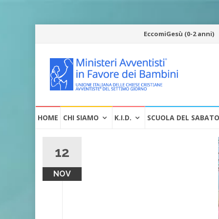
Vai
EccomiGesù (0-2 anni)
al
contenuto
Vai
HOME
CHI SIAMO
K.I.D.
SCUOLA DEL SABAT
al
contenuto
12
NOV