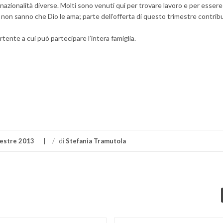
nazionalità diverse. Molti sono venuti qui per trovare lavoro e per essere
e non sanno che Dio le ama; parte dell’offerta di questo trimestre contribu
nte a cui può partecipare l’intera famiglia.
di
mestre 2013
/
di
Stefania Tramutola