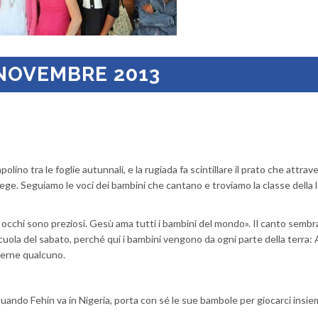
 NOVEMBRE 2013
apolino tra le foglie autunnali, e la rugiada fa scintillare il prato che attra
ge. Seguiamo le voci dei bambini che cantano e troviamo la classe della 
suoi occhi sono preziosi. Gesù ama tutti i bambini del mondo». Il canto semb
ola del sabato, perché qui i bambini vengono da ogni parte della terra: A
cerne qualcuno.
Quando Fehin va in Nigeria, porta con sé le sue bambole per giocarci insie