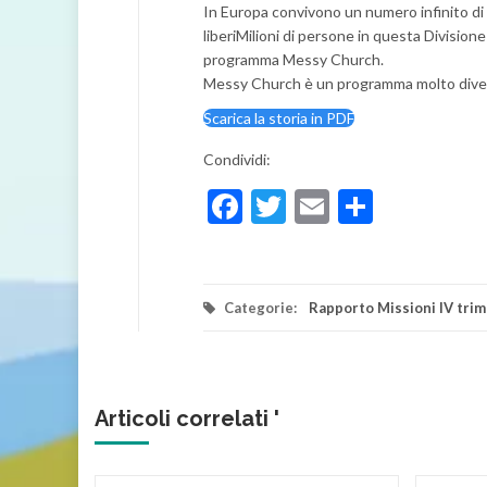
In Europa convivono un numero infinito di 
liberiMilioni di persone in questa Division
programma Messy Church.
Messy Church è un programma molto diverte
Scarica la storia in PDF
Condividi:
Facebook
Twitter
Email
Condivi
Categorie:
Rapporto Missioni IV tri
Articoli correlati '