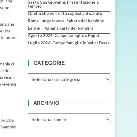
bini che
Sesto San Giovanni. Presentazione al
tempio
ssono
Quello che vorrei tu capissi sul sabato
Roma Lungotevere. Sabato del bambino
anziane.
Lentini. Pigiama party dei bambini
me una
Agosto 2026. Campo famiglie a Poppi
e le nonne
Luglio 2026. Campo famiglie in Val di Fassa
CATEGORIE
mania ci
oi dei
CATEGORIE
a vicina
e vivente
ARCHIVIO
ARCHIVIO
o. Anche
i bambini