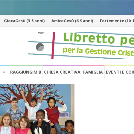
GiocaGesù (3-5 anni)
AmicoGesù (6-9 anni)
Fortemente (10-1
O
RAGGIUNGIMIB
CHIESA CREATIVA
FAMIGLIA
EVENTI E CO