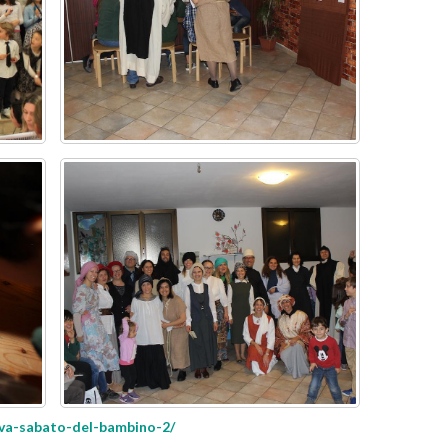
ova-sabato-del-bambino-2/