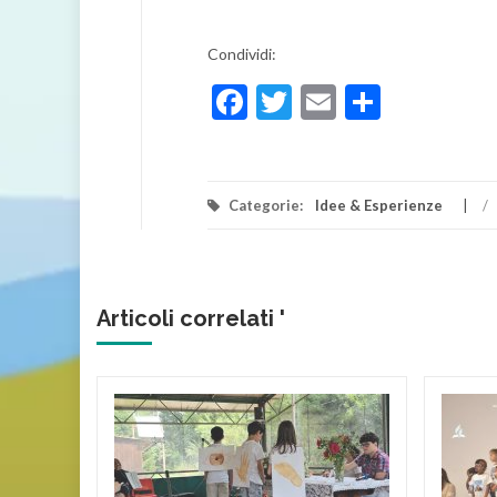
Condividi:
Facebook
Twitter
Email
Condivi
Categorie:
Idee & Esperienze
/
Articoli correlati '
vero
del