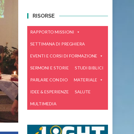
RISORSE
RAPPORTO MISSIONI
SETTIMANA DI PREGHIERA
EVENTI E CORSI DI FORMAZIONE
SERMONI E STORIE
STUDI BIBLICI
PARLARE CON DIO
MATERIALE
IDEE & ESPERIENZE
SALUTE
MULTIMEDIA