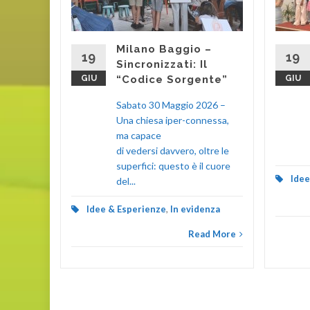
ira
dicembre
favore dei
Milano Baggio –
chiesa
19
19
Sincronizzati: Il
)...
GIU
“Codice Sorgente”
GIU
enza
Sabato 30 Maggio 2026 –
Una chiesa iper-connessa,
d More
ma capace
di vedersi davvero, oltre le
superfici: questo è il cuore
Idee
del...
Idee & Esperienze
,
In evidenza
Read More