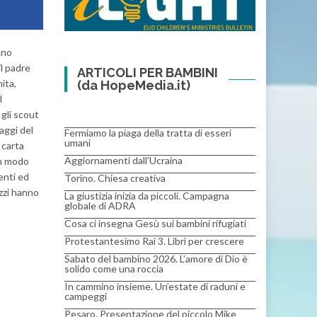
nno
il padre
ARTICOLI PER BAMBINI
ita,
(da HopeMedia.it)
l
 gli scout
aggi del
Fermiamo la piaga della tratta di esseri
umani
 carta
Aggiornamenti dall’Ucraina
in modo
enti ed
Torino. Chiesa creativa
zzi hanno
La giustizia inizia da piccoli. Campagna
globale di ADRA
Cosa ci insegna Gesù sui bambini rifugiati
Protestantesimo Rai 3. Libri per crescere
Sabato del bambino 2026. L’amore di Dio è
solido come una roccia
In cammino insieme. Un’estate di raduni e
campeggi
Pesaro. Presentazione del piccolo Mike