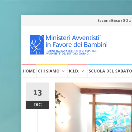
Vai
EccomiGesù (0-2 a
al
contenuto
Vai
HOME
CHI SIAMO
K.I.D.
SCUOLA DEL SABAT
al
contenuto
13
DIC