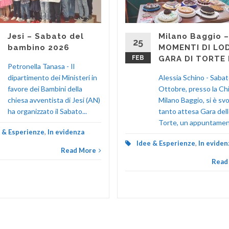
Jesi – Sabato del
Milano Baggio –
25
bambino 2026
MOMENTI DI LOD
FEB
GARA DI TORTE 
Petronella Tanasa - Il
dipartimento dei Ministeri in
Alessia Schino - Saba
favore dei Bambini della
Ottobre, presso la Chi
chiesa avventista di Jesi (AN)
Milano Baggio, si è svo
ha organizzato il Sabato...
tanto attesa Gara del
Torte, un appuntament
 & Esperienze
,
In evidenza
Idee & Esperienze
,
In eviden
Read More
Read