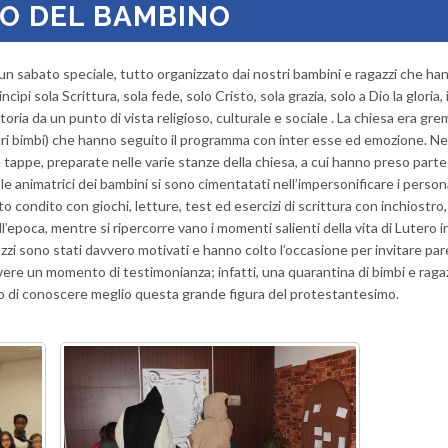
TO DEL BAMBINO
un sabato speciale, tutto organizzato dai nostri bambini e ragazzi che ha
ncìpi sola Scrittura, sola fede, solo Cristo, sola grazia, solo a Dio la gloria, 
ria da un punto di vista religioso, culturale e sociale . La chiesa era grem
nostri bimbi) che hanno seguito il programma con inter esse ed emozione. Ne
tappe, preparate nelle varie stanze della chiesa, a cui hanno preso parte
 le animatrici dei bambini si sono cimentatati nell’impersonificare i person
 condito con giochi, letture, test ed esercizi di scrittura con inchiostro,
’epoca, mentre si ripercorre vano i momenti salienti della vita di Lutero 
azzi sono stati davvero motivati e hanno colto l’occasione per invitare par
vere un momento di testimonianza; infatti, una quarantina di bimbi e raga
rio di conoscere meglio questa grande figura del protestantesimo.