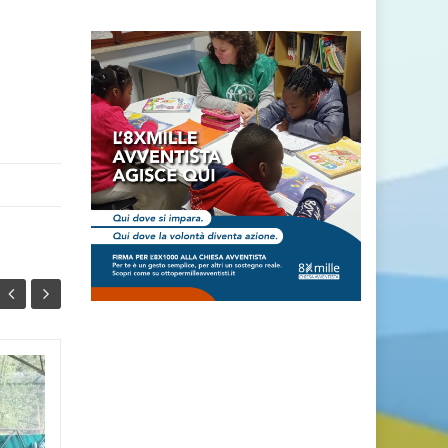
Milano Baggio -«Tra
22
12
noi c’è sempre Lui» –
FEB
Attività MIB e
FEB
Ministero della