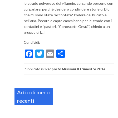
le strade polverose del villaggio, cercando persone con
cui parlare, perché desidero condividere storie di Dio
che mi sono state raccontate! L’odore del bucato è
nell’aria. Pecore e capre camminano per le strade con i
contadini e i pastori. “Conoscete Gesù?”, chiedo a un
gruppo di [...]
Condividi:
Facebook
Twitter
Email
Condividi
Pubblicato in:
Rapporto Missioni II trimestre 2014
Navigazione
Articoli meno
articoli
recenti