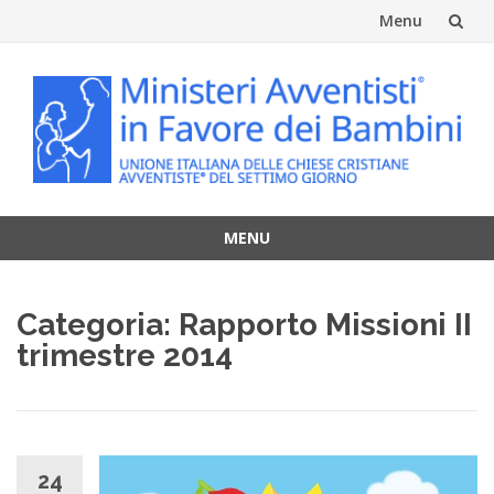
Menu
Vai
al
contenuto
MENU
Vai
al
Categoria:
Rapporto Missioni II
contenuto
trimestre 2014
24