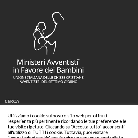
CERCA
Utilizziamo i cookie sul nostro sito web per offrirti
Cerca:
l'esperienza più pertinente ricordando le tue preferenze e le
tue visite ripetute. Cliccando su "Accetta tutto", acconsenti
all'utilizzo di TUTTI i cookie. Tuttavia, puoi visitare
"Impostazioni cookie" per fornire un consenso controllato.